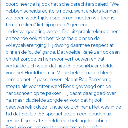
coördineerde hij ook het scheidsrechtersbeleid. “We
hebben scheidsrechters nodig, want anders kunnen
we geen wedstrijden spelen en moeten we teams
terugtrekken,” liet hij op een Algemene
Ledenvergadering weten. Die uitspraak tekende hem
en toonde ook zijn betrokkenheid binnen de
volleybalvereniging. Hij dwong daarmee respect af
binnen de ‘oude’ garde. Dat voelde René zelf ook aan
en dat zorgde bij hem voor vertrouwen en dat
vertaalde zich weer dat hij zich beschikbaar stelde
voor het Hoofdbestuur. Mede beleid maken bleek
hem op het lijf geschreven. Nadat Rob Barenbrug
stopte als voorzitter werd René gevraagd om de
handschoen op te pakken. Hij dacht daar goed over
na, maar clubliefde zorgde er voor dat hij ook
daadwerkelijk deze functie op zich nam. Het was in de
tijd dat Set-Up ’65 sportief gezien een gouden tijd
kende. Dames 1 speelde een belangrijke rol in de
Eredivisie en het eerste herenteam beleefde