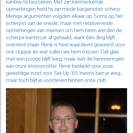
kantine te bezoeken. Met zijn kenmerkende
opmerkingen hield hij zijn mede bargenoten scherp.
Menige argumenten volgden elkaar op. Soms op het
scherpst van de snede, maar met relativerende
opmerkingen van mensen om hem heen werden de
scherpe kanten er af gehaald, want één ding blijft
overeind staan: René is heel waardevol geweest voor
ons cluppie en wat zullen we hem missen. Dat glas
met een pootje blijft leeg, maar niet de herinneringen
aan onze erevoorzitter. René bedankt voor jouw
geweldige inzet voor Set-Up ’65. Ineens ben je weg,
maar toch blijf je voortleven binnen onze club.