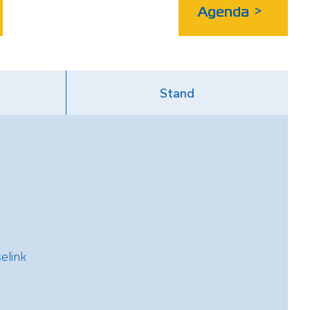
Agenda
>
Stand
elink