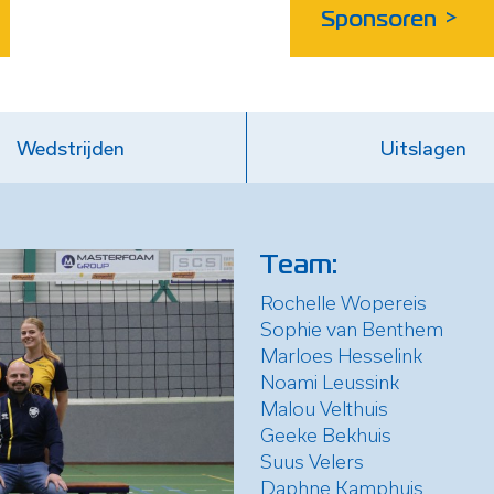
Sponsoren
>
Wedstrijden
Uitslagen
Team:
Rochelle Wopereis
Sophie van Benthem
Marloes Hesselink
Noami Leussink
Malou Velthuis
Geeke Bekhuis
Suus Velers
Daphne Kamphuis