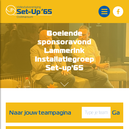
Boeiende
sponsoravond
Lammerink
Installatiegroep
Set-up'65
Naar jouw teampagina
Ga