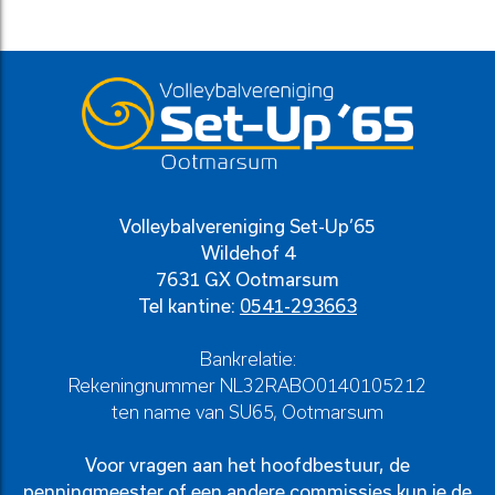
Volleybalvereniging Set-Up’65
Wildehof 4
7631 GX Ootmarsum
Tel kantine:
0541-293663
Bankrelatie:
Rekeningnummer NL32RABO0140105212
ten name van SU65, Ootmarsum
Voor vragen aan het hoofdbestuur, de
penningmeester of een andere commissies kun je de