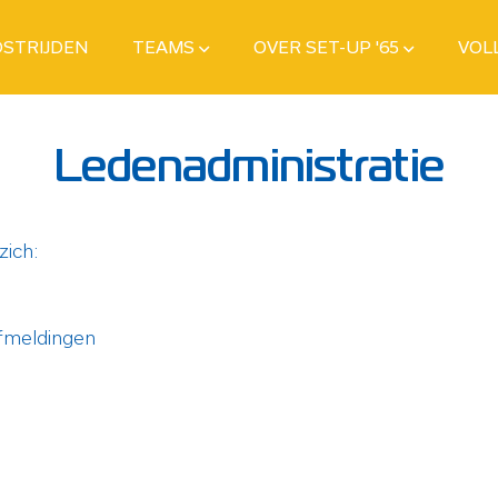
STRIJDEN
TEAMS
OVER SET-UP '65
VOL
Ledenadministratie
zich:
 afmeldingen